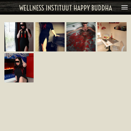
WELLNESS INSTITUUT HAPPY BUDDHA
Ga
direct
naar
de
hoofdinhoud